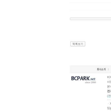
목록보기
비
사업
since 2000
본
전
(
ㆍ
있