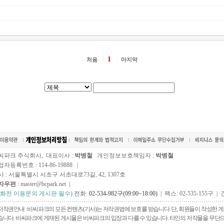
1
처음
마지막
씨파크 주식회사, 대표이사 :
박병철
개인정보보호책임자 :
박병철
자등록번호 : 114-86-19888 |
사 : 서울특별시 서초구 서초대로73길, 42, 1307호
자우편
: master@bcpark.net |
전화전 이용문의 게시판 필수)
전화:
02-534-982구(09:00~18:00)
| 팩스: 02-535-155구 | 
저작권안내 : 비씨파크의 모든 컨텐츠(기사)는 저작권법에 보호를 받습니다. 단, 회원들이 작성한
습니다. 비씨파크에 게재된 게시물은 비씨파크의 입장과 다를 수 있습니다. 타인의 저작물을 무단으로 