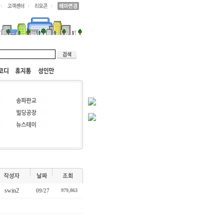
swin2
09/27
979,863