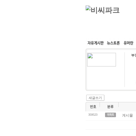
커뮤니티
속도패치
부
새글쓰기
359523
게시믈