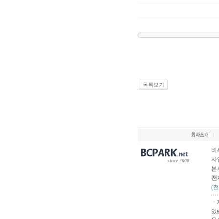
목록보기
비
사업
since 2000
본
전
(
ㆍ
있