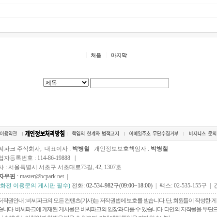
처음
마지막
씨파크 주식회사, 대표이사 :
박병철
개인정보보호책임자 :
박병철
자등록번호 : 114-86-19888 |
사 : 서울특별시 서초구 서초대로73길, 42, 1307호
자우편
: master@bcpark.net |
전화전 이용문의 게시판 필수)
전화:
02-534-982구(09:00~18:00)
| 팩스: 02-535-155구 | 
저작권안내 : 비씨파크의 모든 컨텐츠(기사)는 저작권법에 보호를 받습니다. 단, 회원들이 작성한
습니다. 비씨파크에 게재된 게시물은 비씨파크의 입장과 다를 수 있습니다. 타인의 저작물을 무단으로 