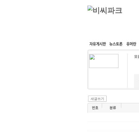
커뮤니티
속도패치
오
새글쓰기