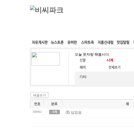
커뮤니티
속도패치
웹호스팅
공동구매
오늘 옷자랑 해봅시다.
기타
새글쓰기
359412
답없음