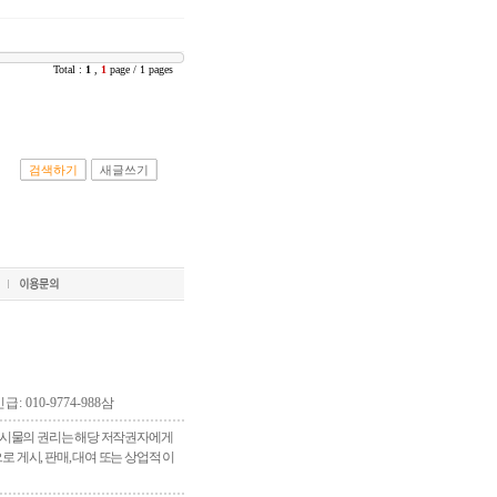
Total :
1
,
1
page / 1 pages
검색하기
새글쓰기
긴급: 010-9774-988삼
 게시물의 권리는 해당 저작권자에게
게시, 판매, 대여 또는 상업적 이