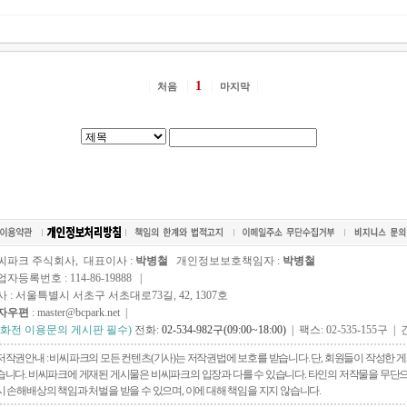
1
처음
마지막
씨파크 주식회사, 대표이사 :
박병철
개인정보보호책임자 :
박병철
자등록번호 : 114-86-19888 |
사 : 서울특별시 서초구 서초대로73길, 42, 1307호
자우편
: master@bcpark.net |
전화전 이용문의 게시판 필수)
전화:
02-534-982구(09:00~18:00)
| 팩스: 02-535-155구 | 
저작권안내 : 비씨파크의 모든 컨텐츠(기사)는 저작권법에 보호를 받습니다. 단, 회원들이 작성한
습니다. 비씨파크에 게재된 게시물은 비씨파크의 입장과 다를 수 있습니다. 타인의 저작물을 무단으로 
시 손해배상의 책임과 처벌을 받을 수 있으며, 이에 대해 책임을 지지 않습니다.