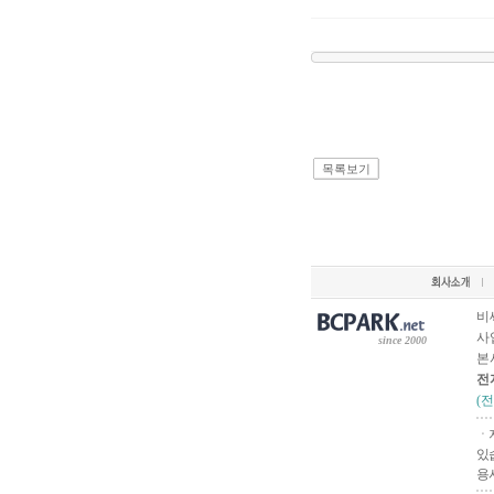
목록보기
비
사업
since 2000
본
전
(
ㆍ
있
용