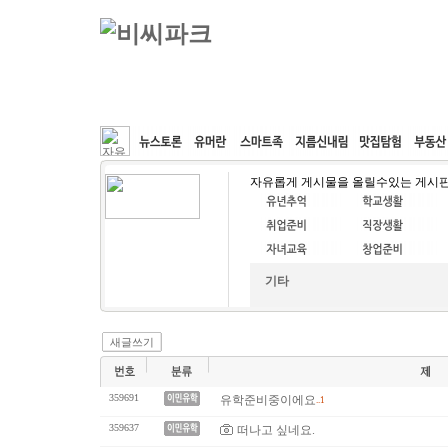
커뮤니티
속도패치
웹호스팅
공동구매
자유롭게 게시물을 올릴수있는 게시
기타
새글쓰기
359691
유학준비중이에요
..1
359637
떠나고 싶네요.