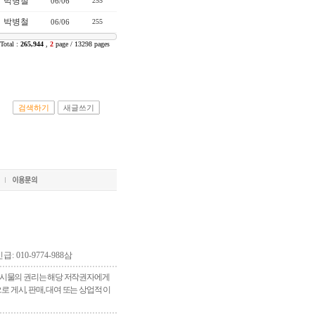
박병철
06/06
255
박병철
06/06
255
Total :
265,944
,
2
page / 13298 pages
검색하기
새글쓰기
긴급: 010-9774-988삼
 게시물의 권리는 해당 저작권자에게
게시, 판매, 대여 또는 상업적 이