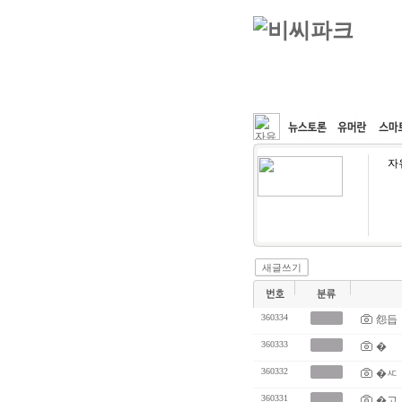
커뮤니티
속도패치
자
새글쓰기
360334
怨듭
360333
�
360332
�ㅼ
360331
�고