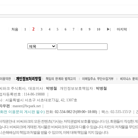
2
처음
1
3
4
5
6
7
8
9
10
▶|
마지막
씨파크 주식회사, 대표이사 :
박병철
개인정보보호책임자 :
박병철
자등록번호 : 114-86-19888 |
사 : 서울특별시 서초구 서초대로73길, 42, 1307호
자우편
: master@bcpark.net |
전화전 이용문의 게시판 필수)
전화:
02-534-982구(09:00~18:00)
| 팩스: 02-535-155구 | 
저작권안내 : 비씨파크의 모든 컨텐츠(기사)는 저작권법에 보호를 받습니다. 단, 회원들이 작성한
습니다. 비씨파크에 게재된 게시물은 비씨파크의 입장과 다를 수 있습니다. 타인의 저작물을 무단으로 
시 손해배상의 책임과 처벌을 받을 수 있으며, 이에 대해 책임을 지지 않습니다.