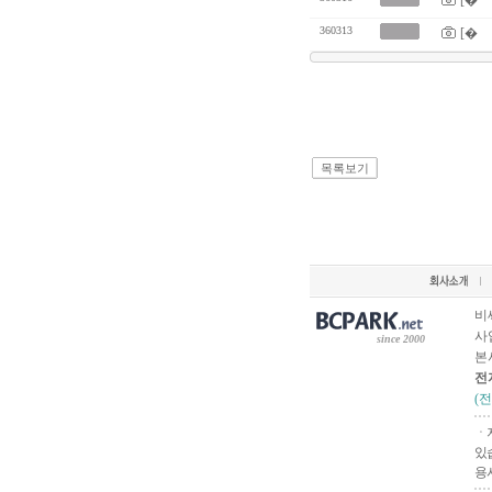
[�
360313
[�
목록보기
비
사업
since 2000
본
전
(
ㆍ
있
용