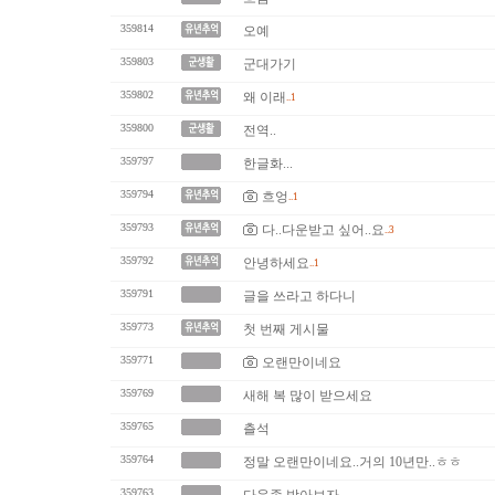
359814
오예
359803
군대가기
359802
왜 이래
..1
359800
전역..
359797
한글화...
359794
흐엉
..1
359793
다..다운받고 싶어..요
..3
359792
안녕하세요
..1
359791
글을 쓰라고 하다니
359773
첫 번째 게시물
359771
오랜만이네요
359769
새해 복 많이 받으세요
359765
츨석
359764
정말 오랜만이네요..거의 10년만..ㅎㅎ
359763