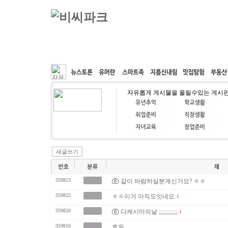
커뮤니티
속도패치
웹호스팅
공동구매
자유롭게 게시물을 올릴수있는 게시
새글쓰기
359823
같이 바람하실분계신가요? ㅎㅎ
359822
ㅎㅎ이거 아직도잇네요
..1
359820
다케시마의날 ;;;;;;;;;;;;
..1
359816
흐음