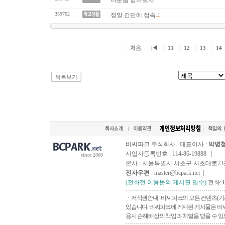
다운좀 받아보자
359762
정말 간만에 접속
..1
처음
|◀
11
12
13
14
목록보기
비씨파크 주식회사, 대표이사 :
박병
사업자등록번호 : 114-86-19888 |
since 2000
본사 : 서울특별시 서초구 서초대로73길, 
전자우편
: master@bcpark.net |
(전화전 이용문의 게시판 필수)
전화:
ㆍ저작권안내 : 비씨파크의 모든 컨텐츠(기
있습니다. 비씨파크에 게재된 게시물은 비씨
용시 손해배상의 책임과 처벌을 받을 수 있으