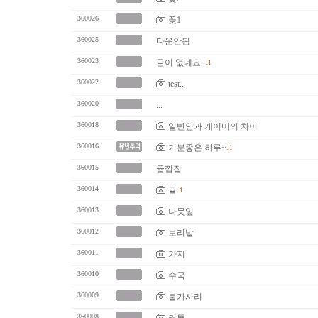
360026
꽃1
360025
다운안됨
360023
글이 없네요..
..1
360022
test..
360020
...
360018
일반인과 게이머의 차이
360016
기분좋은 하루~
..1
360015
귤껍질
360014
귤
..1
360013
나뭇잎
360012
보리밭
360011
가지
360010
수국
360009
불가사리
360008