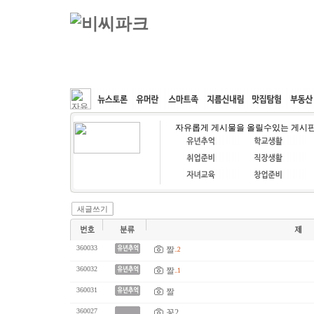
커뮤니티
속도패치
웹호스팅
공동구매
자유롭게 게시물을 올릴수있는 게시
새글쓰기
360033
짤
..2
360032
짤
..1
360031
짤
360027
꽃2