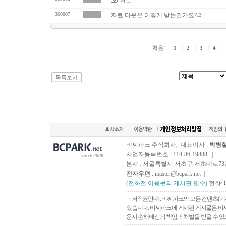
커튼
360007
자료 다운은 어떻게 받는건가요?
..2
처음
1
2
3
4
목록보기
비씨파크 주식회사, 대표이사 :
박병
사업자등록번호 : 114-86-19888 |
since 2000
본사 : 서울특별시 서초구 서초대로73길, 
전자우편
: master@bcpark.net |
(전화전 이용문의 게시판 필수)
전화:
ㆍ저작권안내 : 비씨파크의 모든 컨텐츠(기
있습니다. 비씨파크에 게재된 게시물은 비씨
용시 손해배상의 책임과 처벌을 받을 수 있으